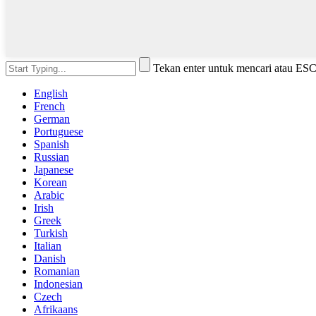
Tekan enter untuk mencari atau ES
English
French
German
Portuguese
Spanish
Russian
Japanese
Korean
Arabic
Irish
Greek
Turkish
Italian
Danish
Romanian
Indonesian
Czech
Afrikaans