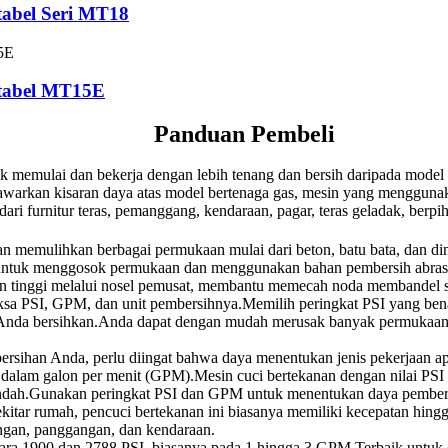
tabel Seri MT18
rtabel MT15E
Panduan Pembeli
k memulai dan bekerja dengan lebih tenang dan bersih daripada model 
warkan kisaran daya atas model bertenaga gas, mesin yang menggunakan
ari furnitur teras, pemanggang, kendaraan, pagar, teras geladak, berpi
memulihkan berbagai permukaan mulai dari beton, batu bata, dan dindi
ntuk menggosok permukaan dan menggunakan bahan pembersih abrasif.
 tinggi melalui nosel pemusat, membantu memecah noda membandel sepert
ksa PSI, GPM, dan unit pembersihnya.Memilih peringkat PSI yang benar
Anda bersihkan.Anda dapat dengan mudah merusak banyak permukaan jik
mbersihan Anda, perlu diingat bahwa daya menentukan jenis pekerjaan 
 - dalam galon per menit (GPM).Mesin cuci bertekanan dengan nilai PS
ih rendah.Gunakan peringkat PSI dan GPM untuk menentukan daya pember
ekitar rumah, pencuci bertekanan ini biasanya memiliki kecepatan hing
uangan, panggangan, dan kendaraan.
ara 1900 dan 2788 PSI, biasanya pada 1 hingga 3 GPM.Terbaik untuk di