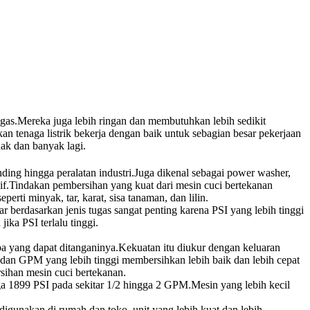
gas.Mereka juga lebih ringan dan membutuhkan lebih sedikit
 tenaga listrik bekerja dengan baik untuk sebagian besar pekerjaan
hak dan banyak lagi.
ng hingga peralatan industri.Juga dikenal sebagai power washer,
Tindakan pembersihan yang kuat dari mesin cuci bertekanan
i minyak, tar, karat, sisa tanaman, dan lilin.
 berdasarkan jenis tugas sangat penting karena PSI yang lebih tinggi
a PSI terlalu tinggi.
apa yang dapat ditanganinya.Kekuatan itu diukur dengan keluaran
I dan GPM yang lebih tinggi membersihkan lebih baik dan lebih cepat
sihan mesin cuci bertekanan.
ga 1899 PSI pada sekitar 1/2 hingga 2 GPM.Mesin yang lebih kecil
gunakan di rumah dan toko, unit yang lebih kuat dan lebih