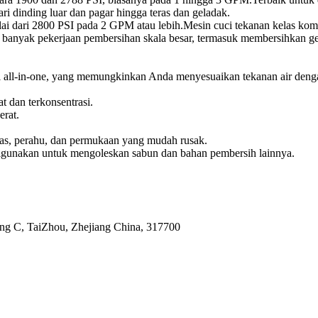
i dinding luar dan pagar hingga teras dan geladak.
lai dari 2800 PSI pada 2 GPM atau lebih.Mesin cuci tekanan kelas kom
ri banyak pekerjaan pembersihan skala besar, termasuk membersihkan g
l all-in-one, yang memungkinkan Anda menyesuaikan tekanan air dengan
t dan terkonsentrasi.
erat.
teras, perahu, dan permukaan yang mudah rusak.
 digunakan untuk mengoleskan sabun dan bahan pembersih lainnya.
ung C, TaiZhou, Zhejiang China, 317700