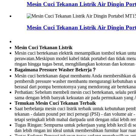
Mesin Cuci Tekanan Listrik Air Dingin Por
Mesin Cuci Tekanan Listrik Air Dingin Po
Mesin Cuci Tekanan Listrik
Mesin cuci bertekanan elektrik menampilkan tombol tekan untu
perawatan.Meskipun model kabel tidak portabel dan tidak mena
ringan hingga tugas berat, menghilangkan kotoran dan kotoran d
Bagaimana Pressure Washer Bekerja？
Mesin cuci bertekanan dapat membantu Anda membersihkan dan 
pembersih pressure washer membantu mengurangi kebutuhan u
berasal dari pompa bermotornya yang mendorong air bertekanan
Perhatian: Sebelum membeli mesin cuci bertekanan, selalu peri
sama dengan lebih banyak kekuatan air pada permukaan yang 
Temukan Mesin Cuci Tekanan Terbaik
Saat berbelanja mesin cuci listrik terbaik untuk kebutuhan pe
tekanan - dalam pound per inci persegi (PSI) - dan volume air
tetapi seringkali lebih mahal daripada unit dengan nilai leb
Tugas Ringan: Sempurna untuk pekerjaan yang lebih kecil di s
dan lebih ringan ini ideal untuk membersihkan furnitur luar r
Tugas Sedang: Pencuci tekanan tugas sedang menghasilkan ant